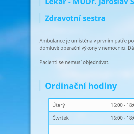
Lékař - MUDr. Jaroslav 
Zdravotní sestra
Ambulance je umístěna v prvním patře pol
domluvě operační výkony v nemocnici. Dál
Pacienti se nemusí objednávat.
Ordinační hodiny
Úterý
16:00 - 18
Čtvrtek
16:00 - 18