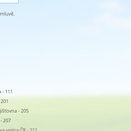
omluvě.
 - 111
 201
išťovna - 205
- 207
va vnitra ČR - 211