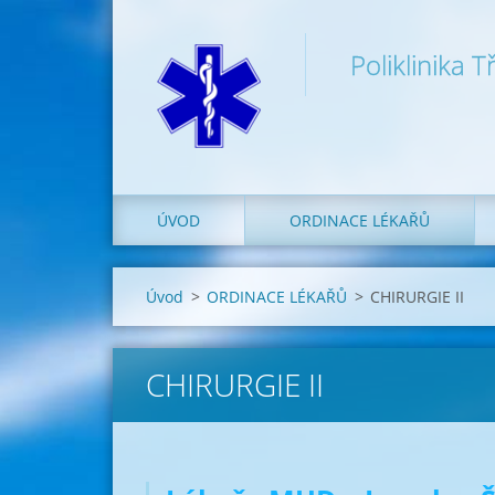
Poliklinika 
ÚVOD
ORDINACE LÉKAŘŮ
Úvod
>
ORDINACE LÉKAŘŮ
>
CHIRURGIE II
CHIRURGIE II