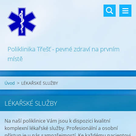
Poliklinika Třešť - pevné zdraví na prvním
místě
Úvod
>
LÉKAŘSKÉ SLUŽBY
LÉKAŘSKÉ SLUŽBY
Na naší poliklinice Vám jsou k dispozici kvalitní
komplexní lékařské služby. Profesionální a osobní
přístup je u nás samozřejmostí. Ke každému pacientovi