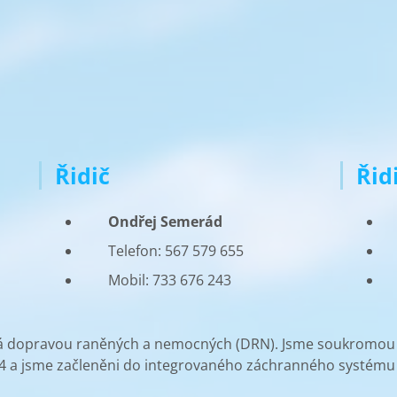
Řidič
Řid
Ondřej Semerád
Telefon: 567 579 655
Mobil: 733 676 243
ývá dopravou raněných a nemocných (DRN). Jsme soukromou
4 a jsme začleněni do integrovaného záchranného systému