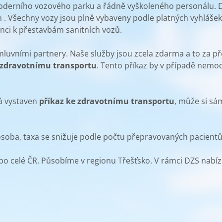
moderního vozového parku a řádně vyškoleného personálu.
 . Všechny vozy jsou plně vybaveny podle platných vyhláš
enci k přestavbám sanitních vozů.
smluvními partnery. Naše služby jsou zcela zdarma a to za p
 zdravotnímu transportu
. Tento příkaz by v případě nemoci
á vystaven
příkaz ke zdravotnímu transportu
, může si sá
soba, taxa se snižuje podle počtu přepravovaných pacientů
po celé ČR. Působíme v regionu Třešťsko. V rámci DZS nabíz