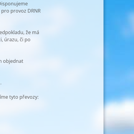
 Disponujeme
ek pro provoz DRNR
ředpokladu, že má
, úrazu, či po
m objednat
.
íme tyto převozy: