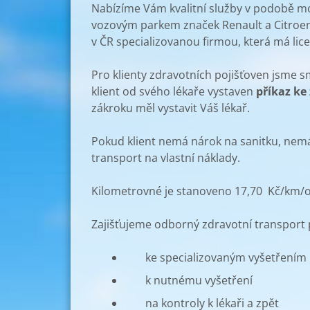
Nabízíme Vám kvalitní služby v podobě 
vozovým parkem značek Renault a Citroen
v ČR specializovanou firmou, která má lic
Pro klienty zdravotních pojišťoven jsme 
klient od svého lékaře vystaven
příkaz ke
zákroku měl vystavit Váš lékař.
Pokud klient nemá nárok na sanitku, nem
transport na vlastní náklady.
Kilometrovné je stanoveno 17,70 Kč/km/o
Zajišťujeme odborný zdravotní transport 
ke specializovaným vyšetřením
k nutnému vyšetření
na kontroly k lékaři a zpět