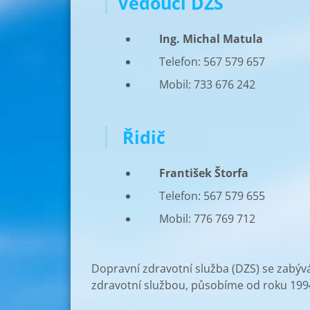
Vedoucí DZS
Ing. Michal Matula
Telefon: 567 579 657
Mobil: 733 676 242
Řidič
František Štorfa
Telefon: 567 579 655
Mobil: 776 769 712
Dopravní zdravotní služba (DZS) se zab
zdravotní službou, působíme od roku 199