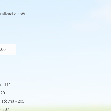
talizaci a zpět
5:00
 - 111
 201
išťovna - 205
- 207